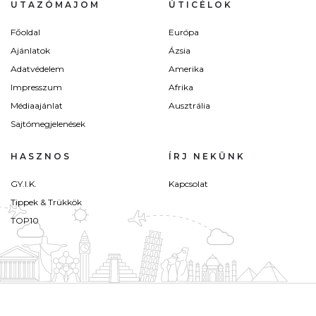
UTAZÓMAJOM
ÚTICÉLOK
Főoldal
Európa
Ajánlatok
Ázsia
Adatvédelem
Amerika
Impresszum
Afrika
Médiaajánlat
Ausztrália
Sajtómegjelenések
HASZNOS
ÍRJ NEKÜNK
GY.I.K.
Kapcsolat
Tippek & Trükkök
TOP10