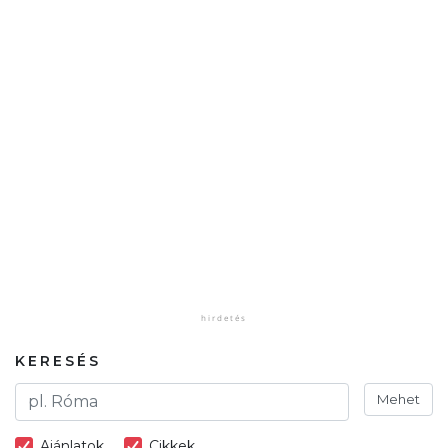
KERESÉS
Mehet
Ajánlatok
Cikkek