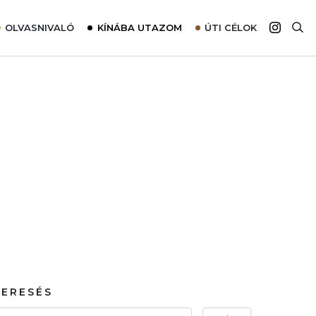
OLVASNIVALÓ
KÍNÁBA UTAZOM
ÚTI CÉLOK
Top 10 látnivalók térképpel
Európa
Tudnivalók az ajánlatok lefoglalásához
Ázsia
Tippek & Trükkök
Amerika
Utazómajom – CitySIM kártya a világutazóknak
Afrika
Interjú
Ausztrália
Élménybeszámolók
Szállodalátogatás
Sajtómegjelenések
KERESÉS