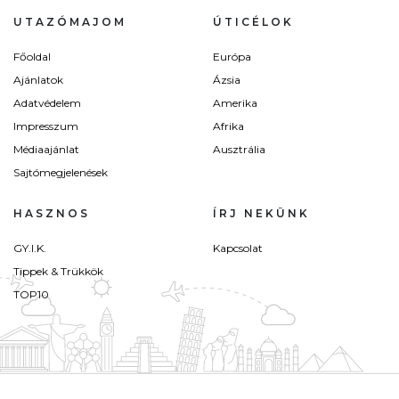
UTAZÓMAJOM
ÚTICÉLOK
Főoldal
Európa
Ajánlatok
Ázsia
Adatvédelem
Amerika
Impresszum
Afrika
Médiaajánlat
Ausztrália
Sajtómegjelenések
HASZNOS
ÍRJ NEKÜNK
GY.I.K.
Kapcsolat
Tippek & Trükkök
TOP10