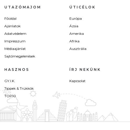
UTAZÓMAJOM
ÚTICÉLOK
Főoldal
Európa
Ajánlatok
Ázsia
Adatvédelem
Amerika
Impresszum
Afrika
Médiaajánlat
Ausztrália
Sajtómegjelenések
HASZNOS
ÍRJ NEKÜNK
GY.I.K.
Kapcsolat
Tippek & Trükkök
TOP10