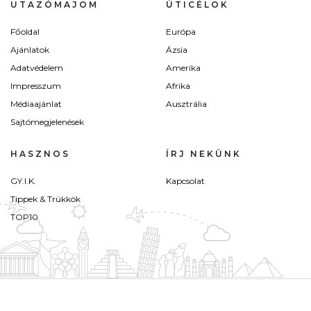
UTAZÓMAJOM
ÚTICÉLOK
Főoldal
Európa
Ajánlatok
Ázsia
Adatvédelem
Amerika
Impresszum
Afrika
Médiaajánlat
Ausztrália
Sajtómegjelenések
HASZNOS
ÍRJ NEKÜNK
GY.I.K.
Kapcsolat
Tippek & Trükkök
TOP10