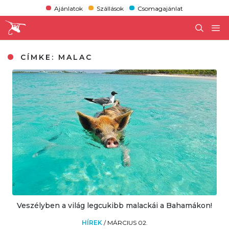
Ajánlatok
Szállások
Csomagajánlat
CÍMKE:
MALAC
Veszélyben a világ legcukibb malackái a Bahamákon!
HÍREK
/
MÁRCIUS 02.