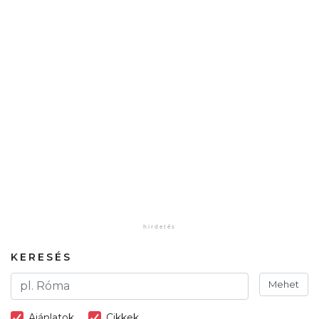
KERESÉS
Mehet
Ajánlatok
Cikkek