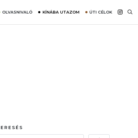
OLVASNIVALÓ
KÍNÁBA UTAZOM
ÚTI CÉLOK
Top 10 látnivalók térképpel
Európa
Tudnivalók az ajánlatok lefoglalásához
Ázsia
Tippek & Trükkök
Amerika
Utazómajom – CitySIM kártya a világutazóknak
Afrika
Interjú
Ausztrália
Élménybeszámolók
Szállodalátogatás
Sajtómegjelenések
KERESÉS