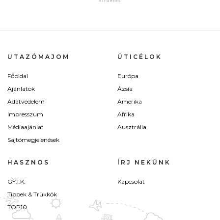
UTAZÓMAJOM
ÚTICÉLOK
Főoldal
Európa
Ajánlatok
Ázsia
Adatvédelem
Amerika
Impresszum
Afrika
Médiaajánlat
Ausztrália
Sajtómegjelenések
HASZNOS
ÍRJ NEKÜNK
GY.I.K.
Kapcsolat
Tippek & Trükkök
TOP10