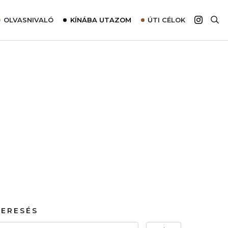
OLVASNIVALÓ
KÍNÁBA UTAZOM
ÚTI CÉLOK
Top 10 látnivalók térképpel
Európa
Tudnivalók az ajánlatok lefoglalásához
Ázsia
Tippek & Trükkök
Amerika
Utazómajom – CitySIM kártya a világutazóknak
Afrika
Interjú
Ausztrália
Élménybeszámolók
Szállodalátogatás
Sajtómegjelenések
KERESÉS