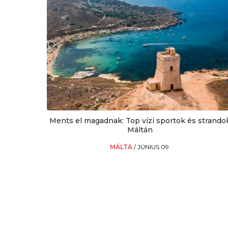
Ments el magadnak: Top vízi sportok és strando
Máltán
MÁLTA
/
JÚNIUS 09.