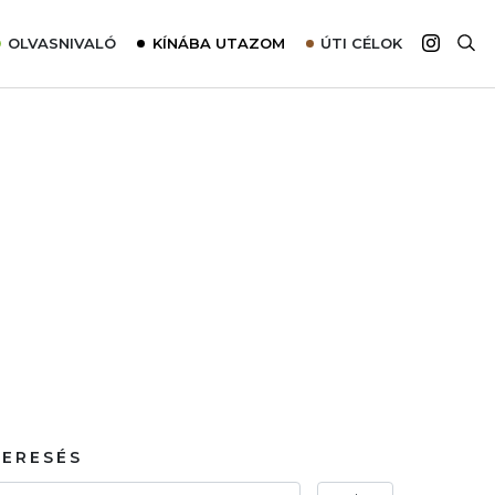
OLVASNIVALÓ
KÍNÁBA UTAZOM
ÚTI CÉLOK
Top 10 látnivalók térképpel
Európa
Tudnivalók az ajánlatok lefoglalásához
Ázsia
Tippek & Trükkök
Amerika
Utazómajom – CitySIM kártya a világutazóknak
Afrika
Interjú
Ausztrália
Élménybeszámolók
Szállodalátogatás
Sajtómegjelenések
KERESÉS