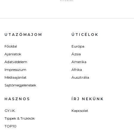
UTAZÓMAJOM
ÚTICÉLOK
Főoldal
Európa
Ajánlatok
Ázsia
Adatvédelem
Amerika
Impresszum
Afrika
Médiaajánlat
Ausztrália
Sajtómegjelenések
HASZNOS
ÍRJ NEKÜNK
GY.I.K.
Kapcsolat
Tippek & Trükkök
TOP10