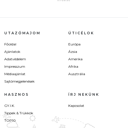
UTAZÓMAJOM
ÚTICÉLOK
Főoldal
Európa
Ajánlatok
Ázsia
Adatvédelem
Amerika
Impresszum
Afrika
Médiaajánlat
Ausztrália
Sajtómegjelenések
HASZNOS
ÍRJ NEKÜNK
GY.I.K.
Kapcsolat
Tippek & Trükkök
TOP10