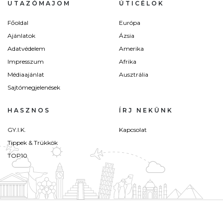
UTAZÓMAJOM
ÚTICÉLOK
Főoldal
Európa
Ajánlatok
Ázsia
Adatvédelem
Amerika
Impresszum
Afrika
Médiaajánlat
Ausztrália
Sajtómegjelenések
HASZNOS
ÍRJ NEKÜNK
GY.I.K.
Kapcsolat
Tippek & Trükkök
TOP10