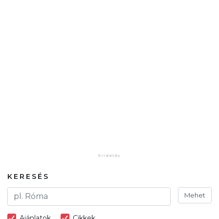
KERESÉS
Mehet
Ajánlatok
Cikkek