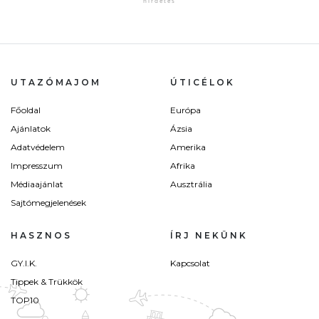
UTAZÓMAJOM
ÚTICÉLOK
Főoldal
Európa
Ajánlatok
Ázsia
Adatvédelem
Amerika
Impresszum
Afrika
Médiaajánlat
Ausztrália
Sajtómegjelenések
HASZNOS
ÍRJ NEKÜNK
GY.I.K.
Kapcsolat
Tippek & Trükkök
TOP10