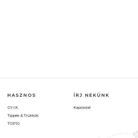
HASZNOS
ÍRJ NEKÜNK
GY.I.K.
Kapcsolat
Tippek & Trükkök
TOP10