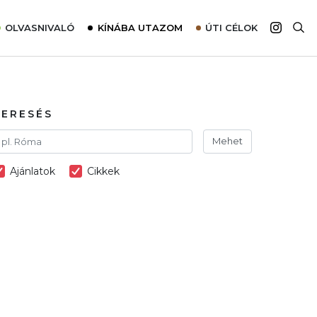
OLVASNIVALÓ
KÍNÁBA UTAZOM
ÚTI CÉLOK
Top 10 látnivalók térképpel
Európa
Tudnivalók az ajánlatok lefoglalásához
Ázsia
Tippek & Trükkök
Amerika
KERESÉS
Utazómajom – CitySIM kártya a világutazóknak
Afrika
Mehet
Interjú
Ausztrália
Ajánlatok
Cikkek
Élménybeszámolók
Szállodalátogatás
Sajtómegjelenések