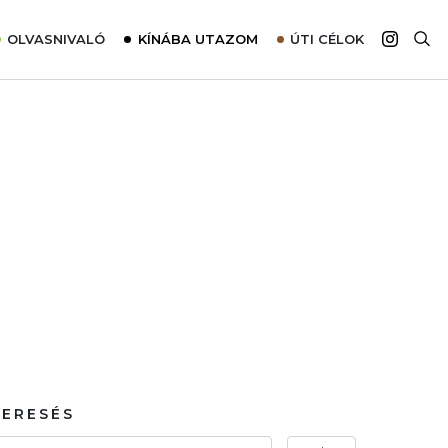
OLVASNIVALÓ
KÍNÁBA UTAZOM
ÚTI CÉLOK
Top 10 látnivalók térképpel
Európa
Tudnivalók az ajánlatok lefoglalásához
Ázsia
Tippek & Trükkök
Amerika
Utazómajom – CitySIM kártya a világutazóknak
Afrika
Interjú
Ausztrália
Élménybeszámolók
Szállodalátogatás
Sajtómegjelenések
KERESÉS