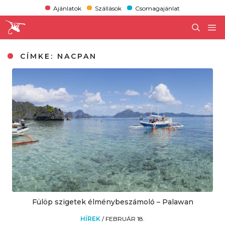
Ajánlatok
Szállások
Csomagajánlat
CÍMKE:
NACPAN
Fülöp szigetek élménybeszámoló – Palawan
HÍREK
/
FEBRUÁR 18.