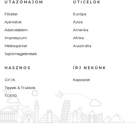
UTAZÓMAJOM
ÚTICÉLOK
Főoldal
Európa
Ajánlatok
Ázsia
Adatvédelem
Amerika
Impresszum
Afrika
Médiaajánlat
Ausztrália
Sajtómegjelenések
HASZNOS
ÍRJ NEKÜNK
GY.I.K.
Kapcsolat
Tippek & Trükkök
TOP10