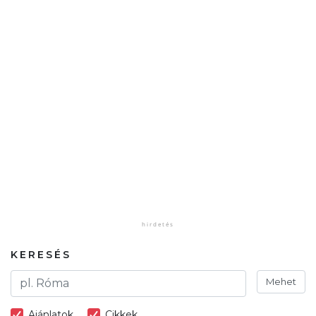
KERESÉS
Mehet
Ajánlatok
Cikkek