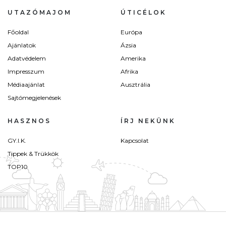
UTAZÓMAJOM
ÚTICÉLOK
Főoldal
Európa
Ajánlatok
Ázsia
Adatvédelem
Amerika
Impresszum
Afrika
Médiaajánlat
Ausztrália
Sajtómegjelenések
HASZNOS
ÍRJ NEKÜNK
GY.I.K.
Kapcsolat
Tippek & Trükkök
TOP10