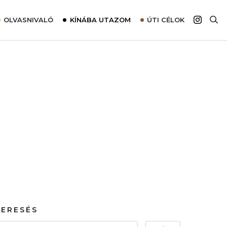
OLVASNIVALÓ
KÍNÁBA UTAZOM
ÚTI CÉLOK
Top 10 látnivalók térképpel
Európa
Tudnivalók az ajánlatok lefoglalásához
Ázsia
Tippek & Trükkök
Amerika
Utazómajom – CitySIM kártya a világutazóknak
Afrika
Interjú
Ausztrália
Élménybeszámolók
Szállodalátogatás
Sajtómegjelenések
KERESÉS