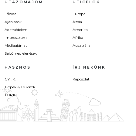
UTAZÓMAJOM
ÚTICÉLOK
Főoldal
Európa
Ajánlatok
Ázsia
Adatvédelem
Amerika
Impresszum
Afrika
Médiaajánlat
Ausztrália
Sajtómegjelenések
HASZNOS
ÍRJ NEKÜNK
GY.I.K.
Kapcsolat
Tippek & Trükkök
TOP10