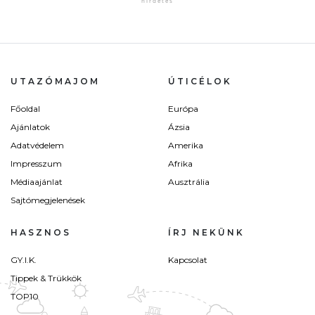
UTAZÓMAJOM
ÚTICÉLOK
Főoldal
Európa
Ajánlatok
Ázsia
Adatvédelem
Amerika
Impresszum
Afrika
Médiaajánlat
Ausztrália
Sajtómegjelenések
HASZNOS
ÍRJ NEKÜNK
GY.I.K.
Kapcsolat
Tippek & Trükkök
TOP10