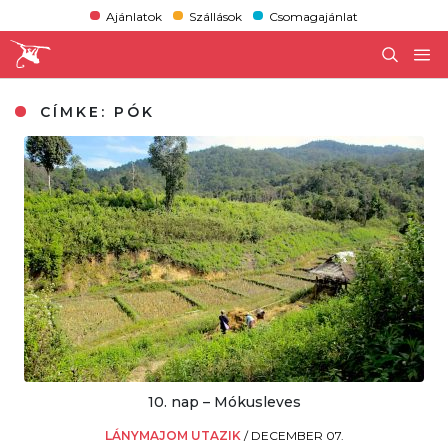
Ajánlatok
Szállások
Csomagajánlat
CÍMKE:
PÓK
10. nap – Mókusleves
LÁNYMAJOM UTAZIK
/
DECEMBER 07.