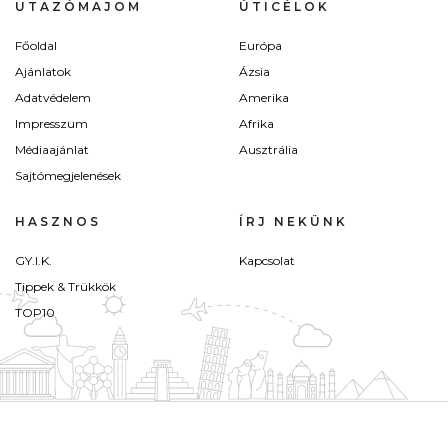
UTAZÓMAJOM
ÚTICÉLOK
Főoldal
Európa
Ajánlatok
Ázsia
Adatvédelem
Amerika
Impresszum
Afrika
Médiaajánlat
Ausztrália
Sajtómegjelenések
HASZNOS
ÍRJ NEKÜNK
GY.I.K.
Kapcsolat
Tippek & Trükkök
TOP10