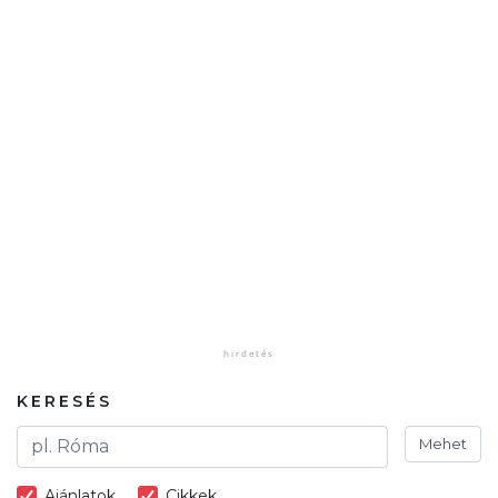
KERESÉS
Mehet
Ajánlatok
Cikkek