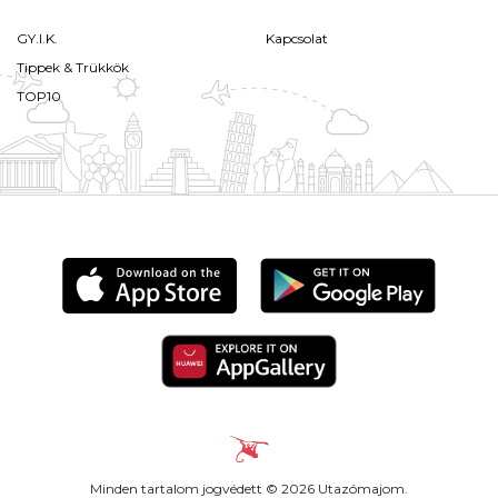
GY.I.K.
Kapcsolat
Tippek & Trükkök
TOP10
Minden tartalom jogvédett © 2026 Utazómajom.