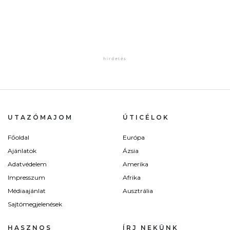
UTAZÓMAJOM
ÚTICÉLOK
Főoldal
Európa
Ajánlatok
Ázsia
Adatvédelem
Amerika
Impresszum
Afrika
Médiaajánlat
Ausztrália
Sajtómegjelenések
HASZNOS
ÍRJ NEKÜNK