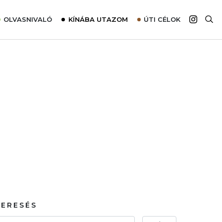
OLVASNIVALÓ
KÍNÁBA UTAZOM
ÚTI CÉLOK
Top 10 látnivalók térképpel
Európa
Tudnivalók az ajánlatok lefoglalásához
Ázsia
Tippek & Trükkök
Amerika
Utazómajom – CitySIM kártya a világutazóknak
Afrika
Interjú
Ausztrália
Élménybeszámolók
Szállodalátogatás
Sajtómegjelenések
KERESÉS