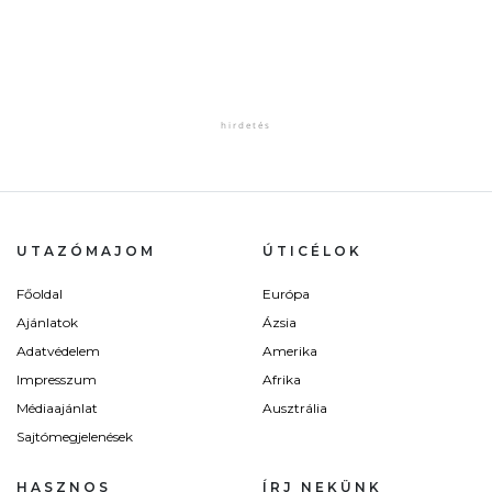
UTAZÓMAJOM
ÚTICÉLOK
Főoldal
Európa
Ajánlatok
Ázsia
Adatvédelem
Amerika
Impresszum
Afrika
Médiaajánlat
Ausztrália
Sajtómegjelenések
HASZNOS
ÍRJ NEKÜNK