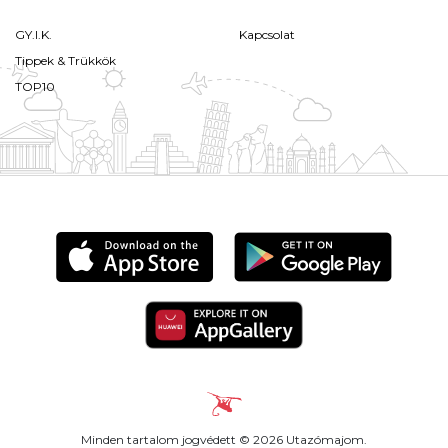
GY.I.K.
Kapcsolat
Tippek & Trükkök
TOP10
Minden tartalom jogvédett © 2026 Utazómajom.