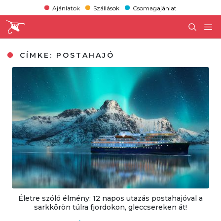
Ajánlatok
Szállások
Csomagajánlat
CÍMKE:
POSTAHAJÓ
Életre szóló élmény: 12 napos utazás postahajóval a
sarkkörön túlra fjordokon, gleccsereken át!