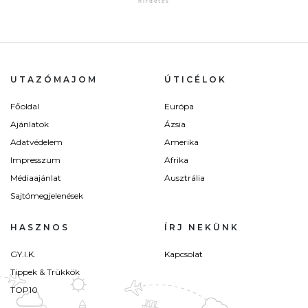
UTAZÓMAJOM
ÚTICÉLOK
Főoldal
Európa
Ajánlatok
Ázsia
Adatvédelem
Amerika
Impresszum
Afrika
Médiaajánlat
Ausztrália
Sajtómegjelenések
HASZNOS
ÍRJ NEKÜNK
GY.I.K.
Kapcsolat
Tippek & Trükkök
TOP10