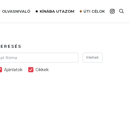
OLVASNIVALÓ
KÍNÁBA UTAZOM
ÚTI CÉLOK
Top 10 látnivalók térképpel
Európa
Tudnivalók az ajánlatok lefoglalásához
Ázsia
Tippek & Trükkök
Amerika
KERESÉS
Utazómajom – CitySIM kártya a világutazóknak
Afrika
Mehet
Interjú
Ausztrália
Ajánlatok
Cikkek
Élménybeszámolók
Szállodalátogatás
Sajtómegjelenések