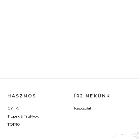
HASZNOS
ÍRJ NEKÜNK
GY.I.K.
Kapcsolat
Tippek & Trükkök
TOP10