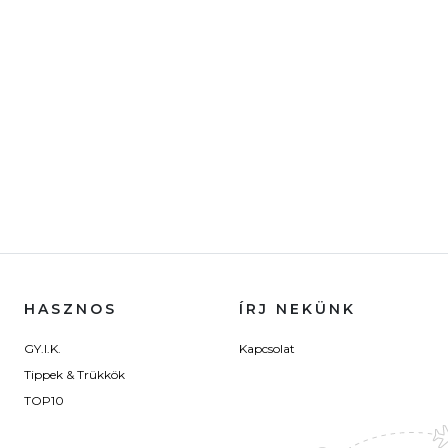
HASZNOS
ÍRJ NEKÜNK
GY.I.K.
Kapcsolat
Tippek & Trükkök
TOP10