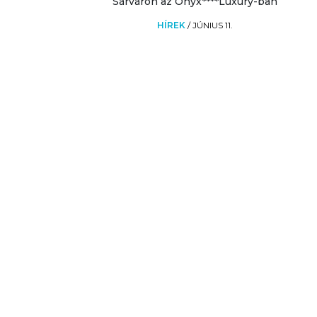
Sárváron az Onyx****Luxury-ban
HÍREK
/
JÚNIUS 11.