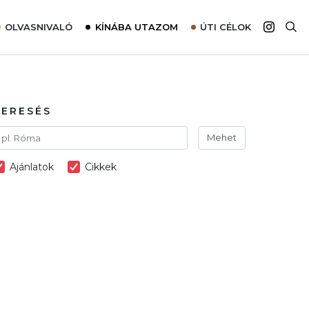
OLVASNIVALÓ
KÍNÁBA UTAZOM
ÚTI CÉLOK
Top 10 látnivalók térképpel
Európa
Tudnivalók az ajánlatok lefoglalásához
Ázsia
Tippek & Trükkök
Amerika
KERESÉS
Utazómajom – CitySIM kártya a világutazóknak
Afrika
Mehet
Interjú
Ausztrália
Ajánlatok
Cikkek
Élménybeszámolók
Szállodalátogatás
Sajtómegjelenések