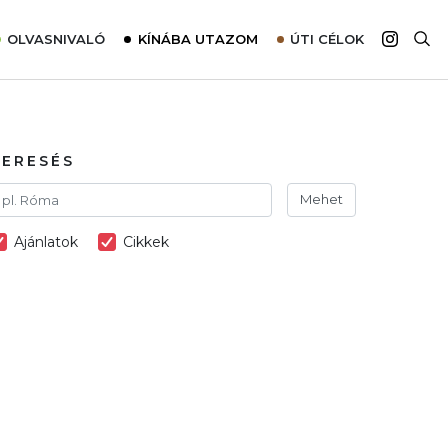
OLVASNIVALÓ
KÍNÁBA UTAZOM
ÚTI CÉLOK
Top 10 látnivalók térképpel
Európa
Tudnivalók az ajánlatok lefoglalásához
Ázsia
Tippek & Trükkök
Amerika
KERESÉS
Utazómajom – CitySIM kártya a világutazóknak
Afrika
Mehet
Interjú
Ausztrália
Ajánlatok
Cikkek
Élménybeszámolók
Szállodalátogatás
Sajtómegjelenések