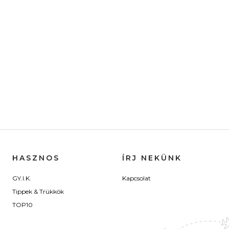
HASZNOS
ÍRJ NEKÜNK
GY.I.K.
Kapcsolat
Tippek & Trükkök
TOP10