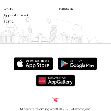
GY.I.K.
Kapcsolat
Tippek & Trükkök
TOP10
Minden tartalom jogvédett © 2026 Utazómajom.