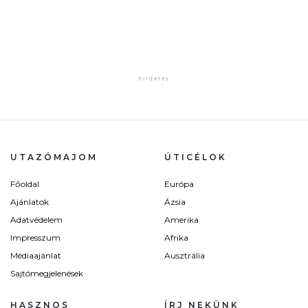
UTAZÓMAJOM
ÚTICÉLOK
Főoldal
Európa
Ajánlatok
Ázsia
Adatvédelem
Amerika
Impresszum
Afrika
Médiaajánlat
Ausztrália
Sajtómegjelenések
HASZNOS
ÍRJ NEKÜNK