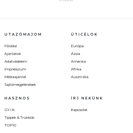
UTAZÓMAJOM
ÚTICÉLOK
Főoldal
Európa
Ajánlatok
Ázsia
Adatvédelem
Amerika
Impresszum
Afrika
Médiaajánlat
Ausztrália
Sajtómegjelenések
HASZNOS
ÍRJ NEKÜNK
GY.I.K.
Kapcsolat
Tippek & Trükkök
TOP10