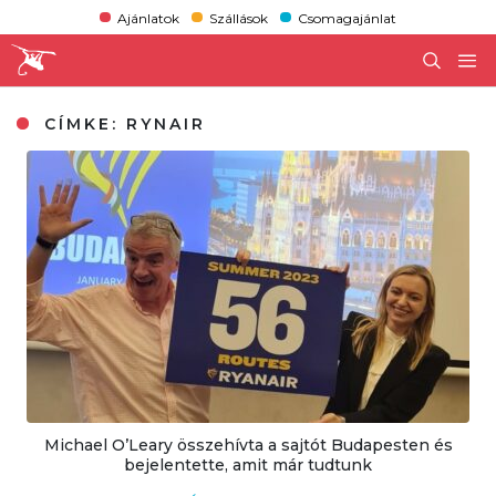
Ajánlatok
Szállások
Csomagajánlat
CÍMKE:
RYNAIR
Michael O’Leary összehívta a sajtót Budapesten és
bejelentette, amit már tudtunk