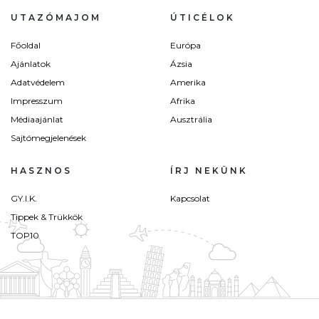
UTAZÓMAJOM
ÚTICÉLOK
Főoldal
Európa
Ajánlatok
Ázsia
Adatvédelem
Amerika
Impresszum
Afrika
Médiaajánlat
Ausztrália
Sajtómegjelenések
HASZNOS
ÍRJ NEKÜNK
GY.I.K.
Kapcsolat
Tippek & Trükkök
TOP10