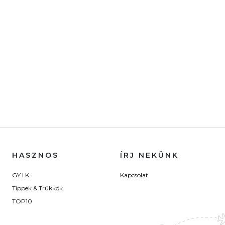
HASZNOS
ÍRJ NEKÜNK
GY.I.K.
Kapcsolat
Tippek & Trükkök
TOP10