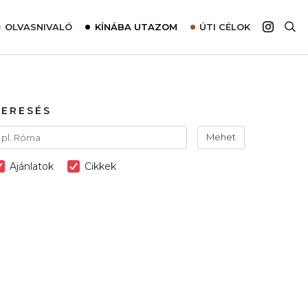
OLVASNIVALÓ
KÍNÁBA UTAZOM
ÚTI CÉLOK
Top 10 látnivalók térképpel
Európa
Tudnivalók az ajánlatok lefoglalásához
Ázsia
Tippek & Trükkök
Amerika
KERESÉS
Utazómajom – CitySIM kártya a világutazóknak
Afrika
Mehet
Interjú
Ausztrália
Ajánlatok
Cikkek
Élménybeszámolók
Szállodalátogatás
Sajtómegjelenések