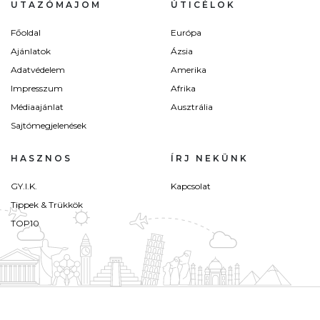
UTAZÓMAJOM
ÚTICÉLOK
Főoldal
Európa
Ajánlatok
Ázsia
Adatvédelem
Amerika
Impresszum
Afrika
Médiaajánlat
Ausztrália
Sajtómegjelenések
HASZNOS
ÍRJ NEKÜNK
GY.I.K.
Kapcsolat
Tippek & Trükkök
TOP10