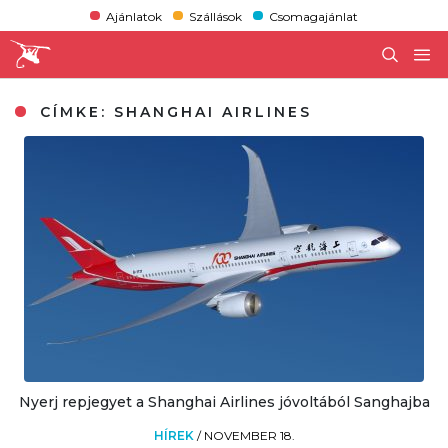
Ajánlatok
Szállások
Csomagajánlat
CÍMKE:
SHANGHAI AIRLINES
Nyerj repjegyet a Shanghai Airlines jóvoltából Sanghajba
HÍREK
/
NOVEMBER 18.