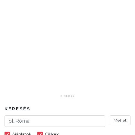
KERESÉS
Mehet
Ajánlatok
Cikkek