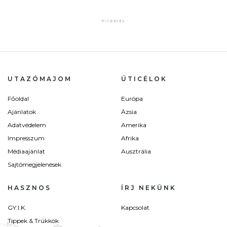
UTAZÓMAJOM
ÚTICÉLOK
Főoldal
Európa
Ajánlatok
Ázsia
Adatvédelem
Amerika
Impresszum
Afrika
Médiaajánlat
Ausztrália
Sajtómegjelenések
HASZNOS
ÍRJ NEKÜNK
GY.I.K.
Kapcsolat
Tippek & Trükkök