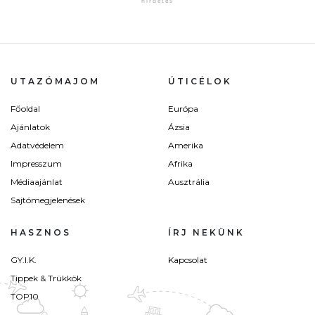
UTAZÓMAJOM
ÚTICÉLOK
Főoldal
Európa
Ajánlatok
Ázsia
Adatvédelem
Amerika
Impresszum
Afrika
Médiaajánlat
Ausztrália
Sajtómegjelenések
HASZNOS
ÍRJ NEKÜNK
GY.I.K.
Kapcsolat
Tippek & Trükkök
TOP10