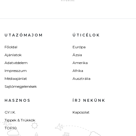
UTAZÓMAJOM
ÚTICÉLOK
Főoldal
Európa
Ajánlatok
Ázsia
Adatvédelem
Amerika
Impresszum
Afrika
Médiaajánlat
Ausztrália
Sajtómegjelenések
HASZNOS
ÍRJ NEKÜNK
GY.I.K.
Kapcsolat
Tippek & Trükkök
TOP10