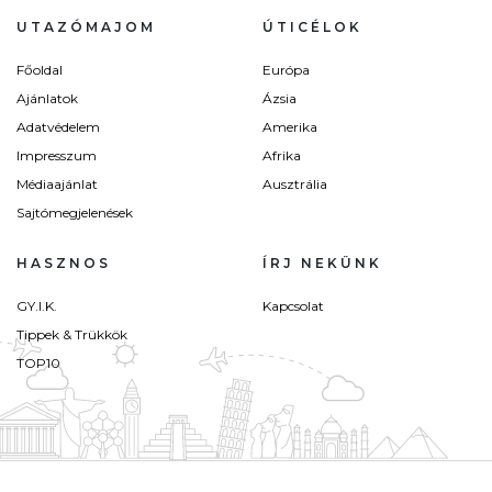
UTAZÓMAJOM
ÚTICÉLOK
Főoldal
Európa
Ajánlatok
Ázsia
Adatvédelem
Amerika
Impresszum
Afrika
Médiaajánlat
Ausztrália
Sajtómegjelenések
HASZNOS
ÍRJ NEKÜNK
GY.I.K.
Kapcsolat
Tippek & Trükkök
TOP10