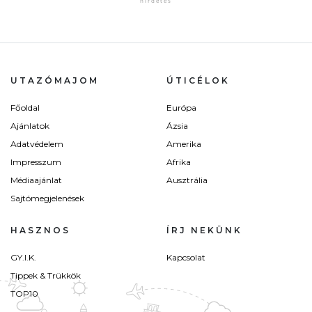
UTAZÓMAJOM
ÚTICÉLOK
Főoldal
Európa
Ajánlatok
Ázsia
Adatvédelem
Amerika
Impresszum
Afrika
Médiaajánlat
Ausztrália
Sajtómegjelenések
HASZNOS
ÍRJ NEKÜNK
GY.I.K.
Kapcsolat
Tippek & Trükkök
TOP10