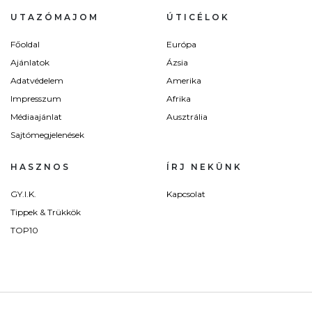
UTAZÓMAJOM
ÚTICÉLOK
Főoldal
Európa
Ajánlatok
Ázsia
Adatvédelem
Amerika
Impresszum
Afrika
Médiaajánlat
Ausztrália
Sajtómegjelenések
HASZNOS
ÍRJ NEKÜNK
GY.I.K.
Kapcsolat
Tippek & Trükkök
TOP10