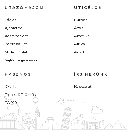
UTAZÓMAJOM
ÚTICÉLOK
Főoldal
Európa
Ajánlatok
Ázsia
Adatvédelem
Amerika
Impresszum
Afrika
Médiaajánlat
Ausztrália
Sajtómegjelenések
HASZNOS
ÍRJ NEKÜNK
GY.I.K.
Kapcsolat
Tippek & Trükkök
TOP10