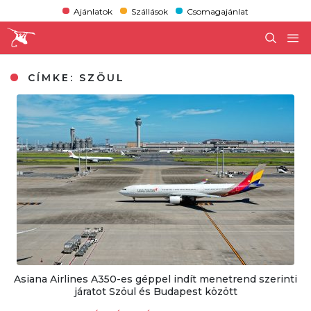
Ajánlatok
Szállások
Csomagajánlat
CÍMKE:
SZÖUL
Asiana Airlines A350-es géppel indít menetrend szerinti
járatot Szöul és Budapest között