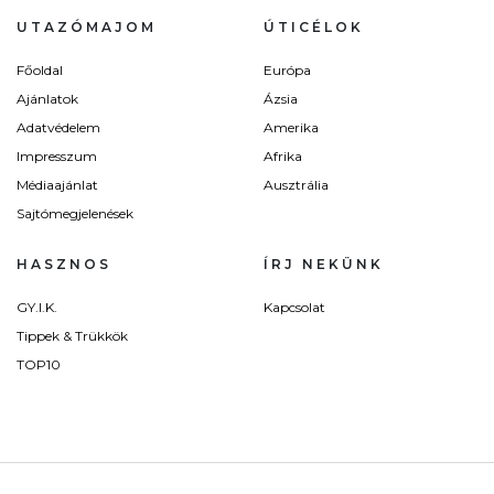
UTAZÓMAJOM
ÚTICÉLOK
Főoldal
Európa
Ajánlatok
Ázsia
Adatvédelem
Amerika
Impresszum
Afrika
Médiaajánlat
Ausztrália
Sajtómegjelenések
HASZNOS
ÍRJ NEKÜNK
GY.I.K.
Kapcsolat
Tippek & Trükkök
TOP10