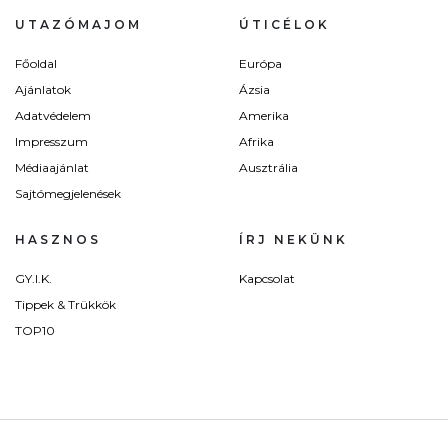
UTAZÓMAJOM
ÚTICÉLOK
Főoldal
Európa
Ajánlatok
Ázsia
Adatvédelem
Amerika
Impresszum
Afrika
Médiaajánlat
Ausztrália
Sajtómegjelenések
HASZNOS
ÍRJ NEKÜNK
GY.I.K.
Kapcsolat
Tippek & Trükkök
TOP10