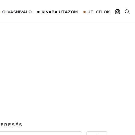
OLVASNIVALÓ
KÍNÁBA UTAZOM
ÚTI CÉLOK
Top 10 látnivalók térképpel
Európa
Tudnivalók az ajánlatok lefoglalásához
Ázsia
Tippek & Trükkök
Amerika
Utazómajom – CitySIM kártya a világutazóknak
Afrika
Interjú
Ausztrália
Élménybeszámolók
Szállodalátogatás
Sajtómegjelenések
KERESÉS