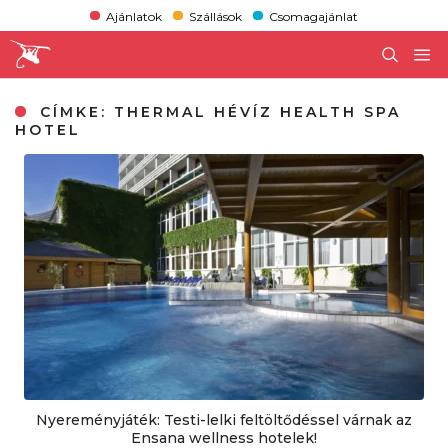
Ajánlatok
Szállások
Csomagajánlat
CÍMKE:
THERMAL HÉVÍZ HEALTH SPA
HOTEL
Nyereményjáték: Testi-lelki feltöltődéssel várnak az
Ensana wellness hotelek!