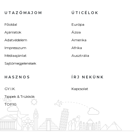
UTAZÓMAJOM
ÚTICÉLOK
Főoldal
Európa
Ajánlatok
Ázsia
Adatvédelem
Amerika
Impresszum
Afrika
Médiaajánlat
Ausztrália
Sajtómegjelenések
HASZNOS
ÍRJ NEKÜNK
GY.I.K.
Kapcsolat
Tippek & Trükkök
TOP10