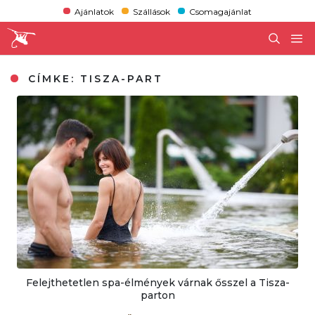
Ajánlatok
Szállások
Csomagajánlat
CÍMKE:
TISZA-PART
Felejthetetlen spa-élmények várnak ősszel a Tisza-
parton