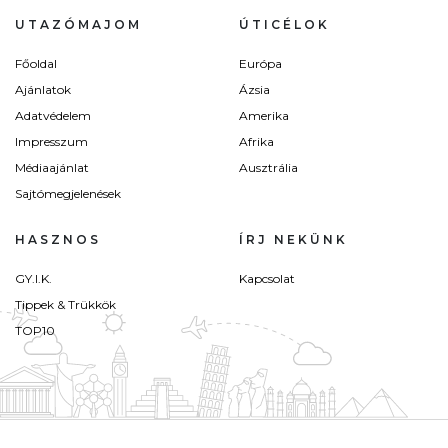
UTAZÓMAJOM
ÚTICÉLOK
Főoldal
Európa
Ajánlatok
Ázsia
Adatvédelem
Amerika
Impresszum
Afrika
Médiaajánlat
Ausztrália
Sajtómegjelenések
HASZNOS
ÍRJ NEKÜNK
GY.I.K.
Kapcsolat
Tippek & Trükkök
TOP10