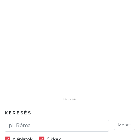
KERESÉS
Mehet
Ajánlatok
Cikkek