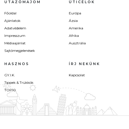
UTAZÓMAJOM
ÚTICÉLOK
Főoldal
Európa
Ajánlatok
Ázsia
Adatvédelem
Amerika
Impresszum
Afrika
Médiaajánlat
Ausztrália
Sajtómegjelenések
HASZNOS
ÍRJ NEKÜNK
GY.I.K.
Kapcsolat
Tippek & Trükkök
TOP10