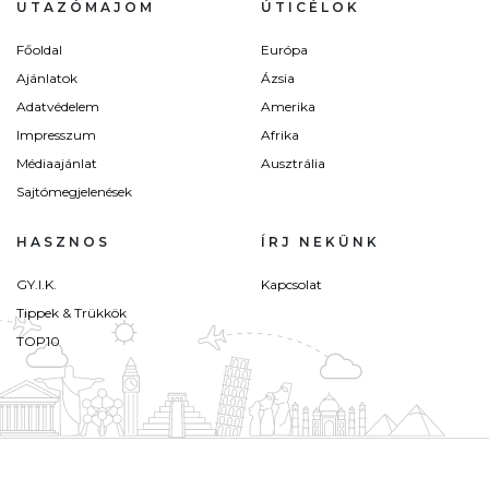
UTAZÓMAJOM
ÚTICÉLOK
Főoldal
Európa
Ajánlatok
Ázsia
Adatvédelem
Amerika
Impresszum
Afrika
Médiaajánlat
Ausztrália
Sajtómegjelenések
HASZNOS
ÍRJ NEKÜNK
GY.I.K.
Kapcsolat
Tippek & Trükkök
TOP10