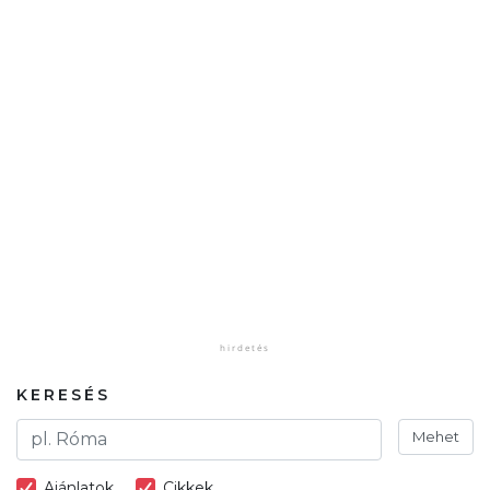
KERESÉS
Mehet
Ajánlatok
Cikkek