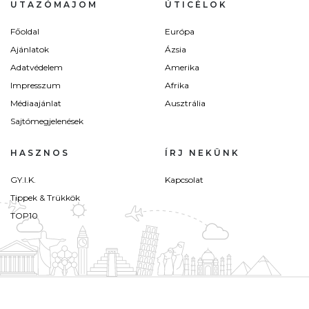
UTAZÓMAJOM
ÚTICÉLOK
Főoldal
Európa
Ajánlatok
Ázsia
Adatvédelem
Amerika
Impresszum
Afrika
Médiaajánlat
Ausztrália
Sajtómegjelenések
HASZNOS
ÍRJ NEKÜNK
GY.I.K.
Kapcsolat
Tippek & Trükkök
TOP10