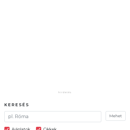
KERESÉS
Mehet
Ajánlatok
Cikkek