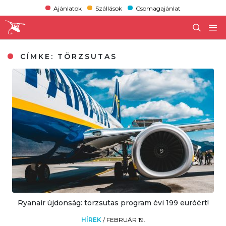
Ajánlatok
Szállások
Csomagajánlat
CÍMKE:
TÖRZSUTAS
Ryanair újdonság: törzsutas program évi 199 euróért!
HÍREK
/
FEBRUÁR 19.