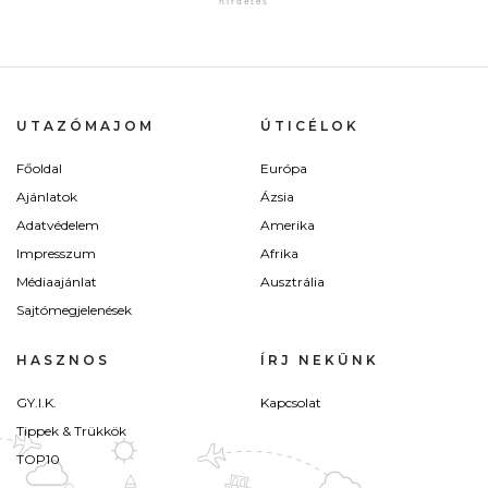
UTAZÓMAJOM
ÚTICÉLOK
Főoldal
Európa
Ajánlatok
Ázsia
Adatvédelem
Amerika
Impresszum
Afrika
Médiaajánlat
Ausztrália
Sajtómegjelenések
HASZNOS
ÍRJ NEKÜNK
GY.I.K.
Kapcsolat
Tippek & Trükkök
TOP10