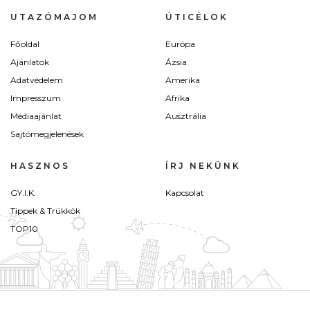
UTAZÓMAJOM
ÚTICÉLOK
Főoldal
Európa
Ajánlatok
Ázsia
Adatvédelem
Amerika
Impresszum
Afrika
Médiaajánlat
Ausztrália
Sajtómegjelenések
HASZNOS
ÍRJ NEKÜNK
GY.I.K.
Kapcsolat
Tippek & Trükkök
TOP10