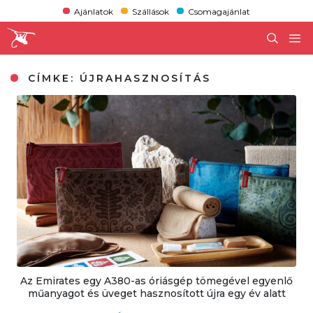
Ajánlatok
Szállások
Csomagajánlat
CÍMKE:
ÚJRAHASZNOSÍTÁS
Az Emirates egy A380-as óriásgép tömegével egyenlő
műanyagot és üveget hasznosított újra egy év alatt